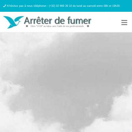
N’hésitez pas à nous téléphoner : (+32) 02 669 39 10 du lundi au samedi entre 08h et 19h30.