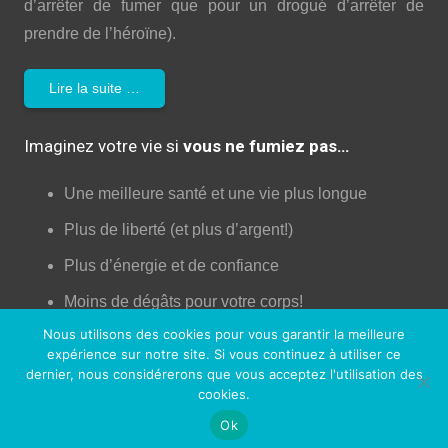
d’arrêter de fumer que pour un drogué d’arrêter de
prendre de l’héroïne).
Lire la suite …
Imaginez votre vie si
vous ne fumiez pas…
Une meilleure santé et une vie plus longue
Plus de liberté (et plus d’argent!)
Plus d’énergie et de confiance
Moins de dégâts pour votre corps!
Nous utilisons des cookies pour vous garantir la meilleure
Augmentation de la libido!
expérience sur notre site. Si vous continuez à utiliser ce
Une peau plus jeune
dernier, nous considérerons que vous acceptez l'utilisation des
cookies.
Un meilleur contrôle de votre vie
Ok
Plus d’opportunités professionnelles et sociales